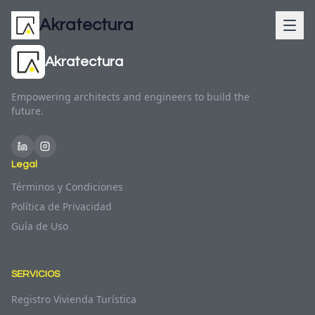
Akratectura
Akratectura
Empowering architects and engineers to build the
future.
Legal
Términos y Condiciones
Política de Privacidad
Guía de Uso
SERVICIOS
Registro Vivienda Turística