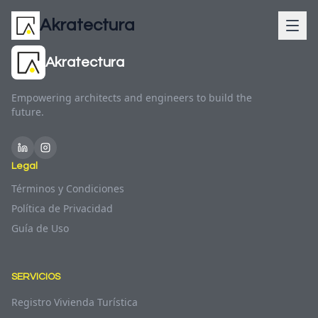
Akratectura
Akratectura
Empowering architects and engineers to build the
future.
Legal
Términos y Condiciones
Política de Privacidad
Guía de Uso
SERVICIOS
Registro Vivienda Turística